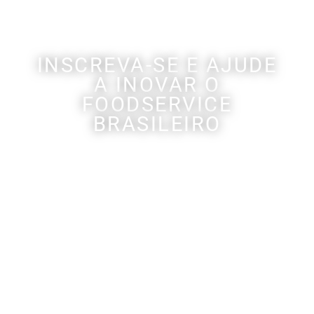
INSCREVA-SE E AJUDE
A INOVAR O
FOODSERVICE
BRASILEIRO